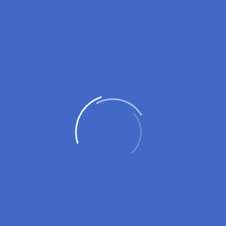
Когда и зачем проводят независимую
оценку авто после ДТП
23.05.2024
Статьи
Оформление Европротокола при ДТП: